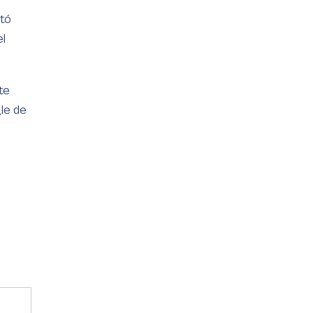
ntó
el
te
gle de