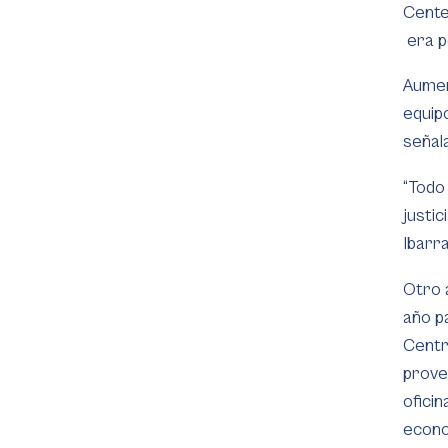
Cente
era p
Aumen
equip
señal
“Todo
justic
Ibarr
Otro 
año pa
Centr
prove
oficin
econo