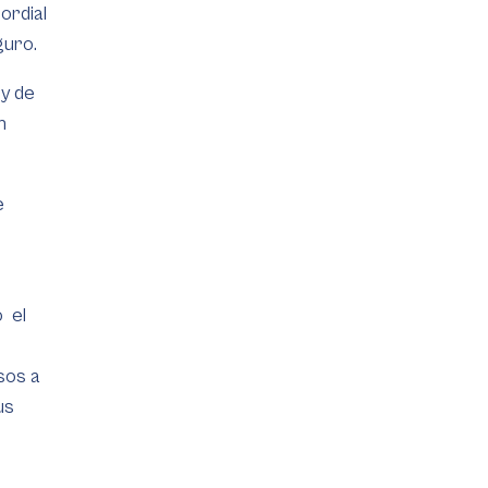
ordial
guro.
 y de
n
e
o el
sos a
us
a