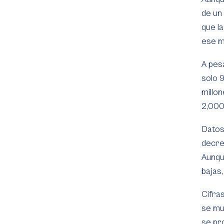
de un
que l
ese m
A pes
solo 
millo
2,000
Datos
decre
Aunqu
bajas,
Cifra
se mu
se pr