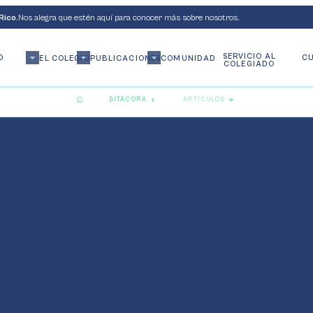
Rico.
Nos alegra que estén aquí para conocer más sobre nosotros.
SERVICIO AL
O
CU
EL COLEGIO
PUBLICACIONES
COMUNIDAD
COLEGIADO
BITÁCORA
ARTÍCULOS