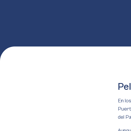
Pel
En lo
Puert
del P
Aunqu