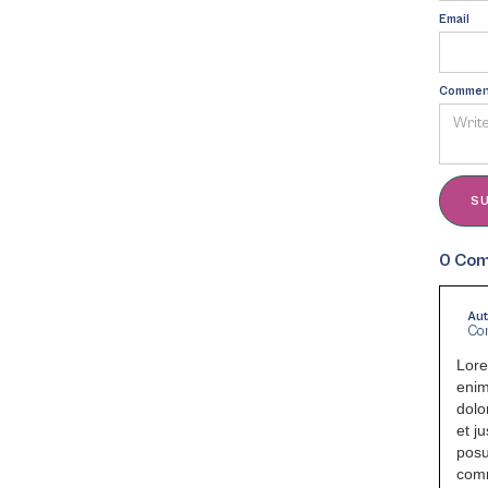
Email
Commen
0
Com
Au
Co
Lore
enim
dolo
et j
posu
comm