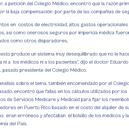
r, a petición del Colegio Médico, encontró que la razón prim
or la baja compensación por parte de las compañías de se
tos en costos de electricidad, altos gastos operacionales
os, así como onerosos seguros por impericia médica fuero
ados como otros disparadores.
 esto produce un sistema muy desequilibrado que no le hac
ia ni a los médicos ni a los pacientes”, dijo el doctor Eduardo
a, pasado presidente del Colegio Médico.
análisis sobre el tema, también encomendado por el Colegi
sado, encontró que fallas en los cálculos utilizados por los
os de Servicios Medicare y Medicaid para fijar los reembol
edores en Puerto Rico basado en el costo del alquiler de s
as eran erróneos y afectaban el bolsillo de los médicos y l
mía del País.